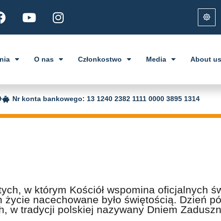
nia
O nas
Członkostwo
Media
About u
9
Nr konta bankowego: 13 1240 2382 1111 0000 3895 1314
ych, w którym Kościół wspomina oficjalnych świ
h życie nacechowane było świętością. Dzień póź
 w tradycji polskiej nazywany Dniem Zaduszn