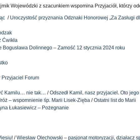
mik Wojewódzki z szacunkiem wspomina Przyjaciół, którzy ode
iąc
/
Uroczystość przyznania Odznaki Honorowej „Za Zasługi d
odzak
z Ćwikła
 Bogusława Dolinnego – Zamość 12 stycznia 2024 roku
stko
 Przyjaciel Forum
być Kamilu… nie tak…
/
Odszedł Kamil, nasz przyjaciel. Oto jego
dróż – wspomnienie śp. Marii Lisek-Zięba
/
Ostatni list do Marii
zyna Łukasiewicz – Pożegnanie
iesiu!
/
Wiesław Olechowski – pasjonat motoryzacji, działacz s