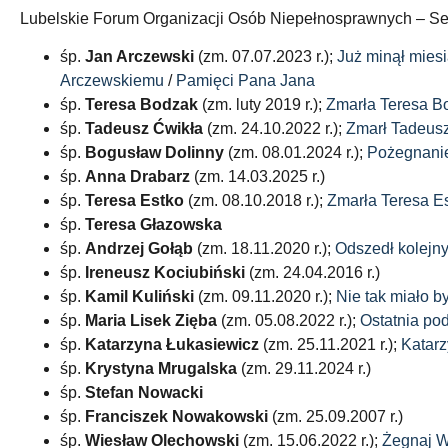
Lubelskie Forum Organizacji Osób Niepełnosprawnych – Sej
śp.
Jan Arczewski
(zm. 07.07.2023 r.);
Już minął mies
Arczewskiemu
/
Pamięci Pana Jana
śp.
Teresa Bodzak
(zm. luty 2019 r.);
Zmarła Teresa B
śp.
Tadeusz Ćwikła
(zm. 24.10.2022 r.);
Zmarł Tadeus
śp.
Bogusław Dolinny
(zm. 08.01.2024 r.);
Pożegnanie
śp.
Anna Drabarz
(zm. 14.03.2025 r.)
śp.
Teresa Estko
(zm. 08.10.2018 r.);
Zmarła Teresa E
śp.
Teresa Głazowska
śp.
Andrzej Gołąb
(zm. 18.11.2020 r.);
Odszedł kolejny
śp.
Ireneusz Kociubiński
(zm. 24.04.2016 r.)
śp.
Kamil Kuliński
(zm. 09.11.2020 r.);
Nie tak miało 
śp.
Maria Lisek Zięba
(zm. 05.08.2022 r.);
Ostatnia po
śp.
Katarzyna Łukasiewicz
(zm. 25.11.2021 r.);
Katar
śp.
Krystyna Mrugalska
(zm. 29.11.2024 r.)
śp.
Stefan Nowacki
śp.
Franciszek Nowakowski
(zm. 25.09.2007 r.)
śp.
Wiesław Olechowski
(zm. 15.06.2022 r.);
Żegnaj W