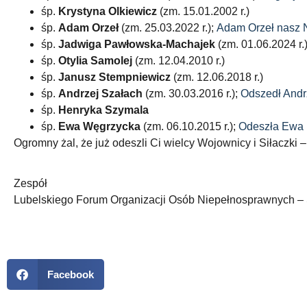
śp.
Krystyna Olkiewicz
(zm. 15.01.2002 r.)
śp.
Adam Orzeł
(zm. 25.03.2022 r.);
Adam Orzeł nasz N
śp.
Jadwiga Pawłowska-Machajek
(zm. 01.06.2024 r.
śp.
Otylia Samolej
(zm. 12.04.2010 r.)
śp.
Janusz Stempniewicz
(zm. 12.06.2018 r.)
śp.
Andrzej Szałach
(zm. 30.03.2016 r.);
Odszedł Andr
śp.
Henryka Szymala
śp.
Ewa Węgrzycka
(zm. 06.10.2015 r.);
Odeszła Ewa
Ogromny żal, że już odeszli Ci wielcy Wojownicy i Siłaczki
Zespół
Lubelskiego Forum Organizacji Osób Niepełnosprawnych –
Facebook